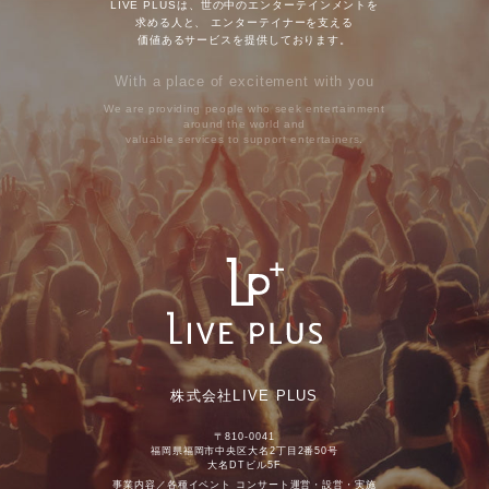
LIVE PLUSは、世の中のエンターテインメントを
求める人と、
エンターテイナーを支える
価値あるサービスを提供しております。
With a place of excitement with you
We are providing people who seek entertainment
around the world and
valuable services to support entertainers.
株式会社LIVE PLUS
〒810-0041
福岡県福岡市中央区大名2丁目2番50号
大名DTビル5F
事業内容／各種イベント コンサート運営・設営・実施