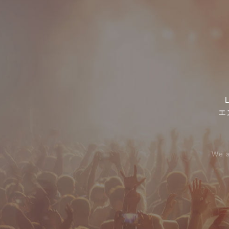
エ
We a