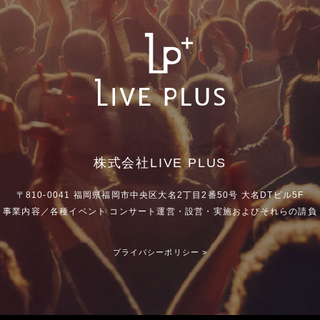
株式会社LIVE PLUS
〒810-0041
福岡県福岡市中央区大名2丁目2番50号
大名DTビル5F
事業内容／各種イベント コンサート運営・設営・実施
およびそれらの請負
プライバシーポリシー >