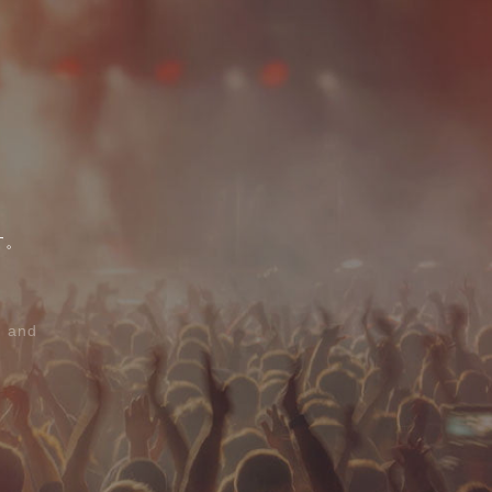
、
す。
d and