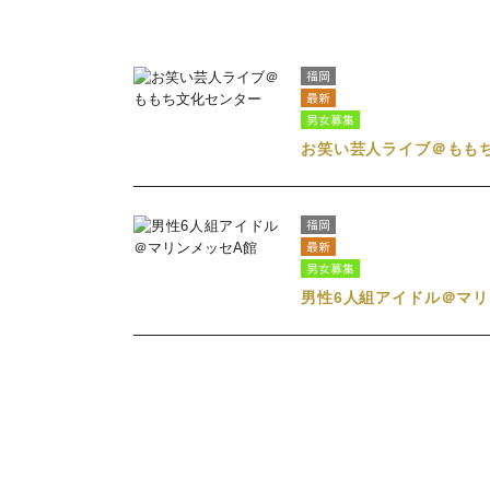
福岡
最新
男女募集
お笑い芸人ライブ＠もも
福岡
最新
男女募集
男性6人組アイドル＠マリ