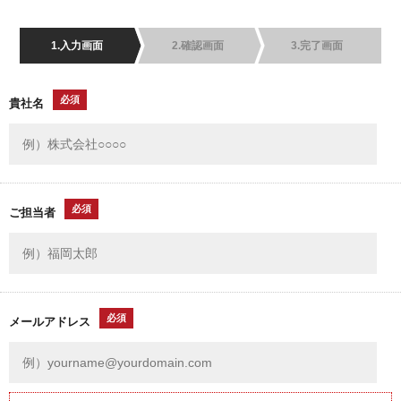
1.入力画面
2.確認画面
3.完了画面
必須
貴社名
必須
ご担当者
必須
メールアドレス