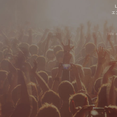
エ
We a