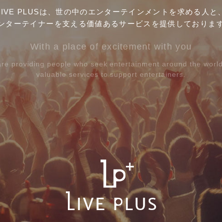
LIVE PLUSは、世の中のエンターテインメントを
求める人と
ンターテイナーを支える
価値あるサービスを提供しておりま
With a place of excitement with you
re providing people who seek entertainment
around the worl
valuable services to support entertainers.