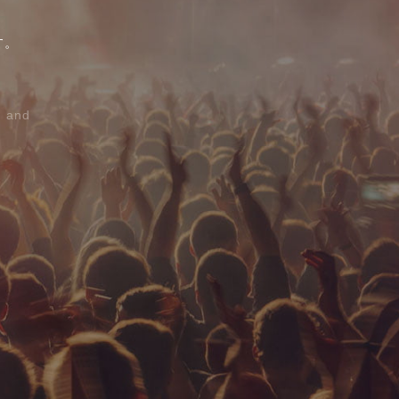
、
す。
d and