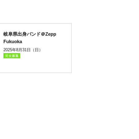
岐阜県出身バンド＠Zepp
Fukuoka
2025年8月31日（日）
男女募集