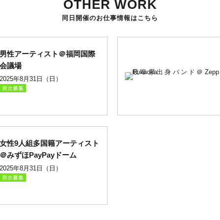
OTHER WORK
同日開催のお仕事情報はこちら
男性アーティスト＠福岡国際
会議場
2025年8月31日（日）
男女募集
女性9人組多国籍アーティスト
＠みずほPayPayドーム
2025年8月31日（日）
男女募集