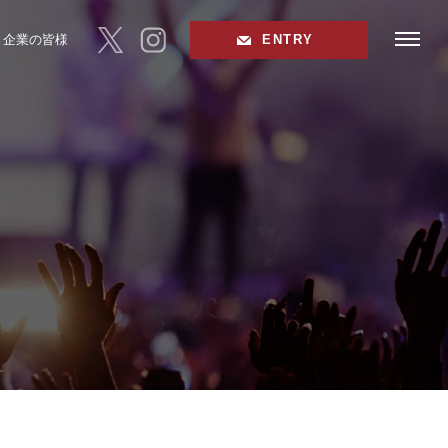
toggle
企業の皆様
ENTRY
navigat