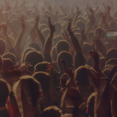
d and