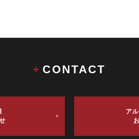
CONTACT
様
アル
せ