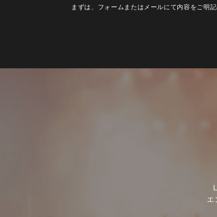
まずは、フォームまたはメールにて内容をご明記
エ