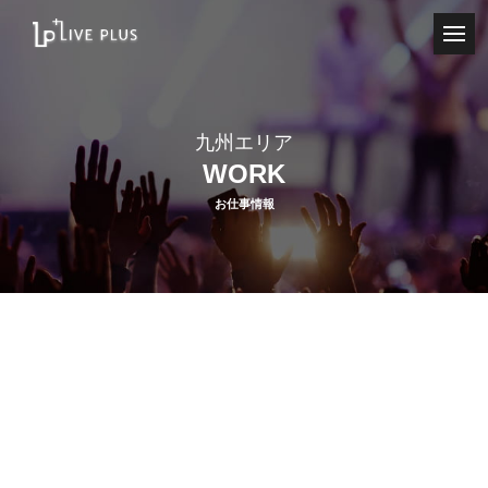
toggl
navig
九州エリア
WORK
お仕事情報