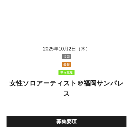
2025年10月2日（木）
福岡
最新
男女募集
女性ソロアーティスト＠福岡サンパレ
ス
募集要項