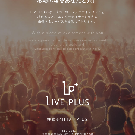
感動の場をあなたと共に
LIVE PLUSは、世の中のエンターテインメントを
求める人と、
エンターテイナーを支える
価値あるサービスを提供しております。
With a place of excitement with you
We are providing people who seek entertainment
around the world and
valuable services to support entertainers.
株式会社LIVE PLUS
〒810-0041
福岡県福岡市中央区大名2丁目2番50号