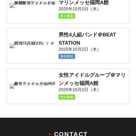
マリンメッセ福岡A館
2025年10月2日（木）
男女募集
男性4人組バンド＠BEAT
STATION
2025年10月2日（木）
男性限定
女性アイドルグループ＠マリ
ンメッセ福岡A館
2025年10月2日（木）
男女募集
CONTACT