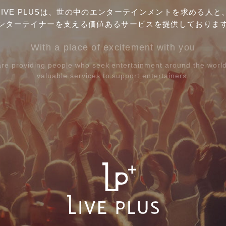
LIVE PLUSは、世の中のエンターテインメントを
求める人と
ンターテイナーを支える
価値あるサービスを提供しておりま
With a place of excitement with you
re providing people who seek entertainment
around the worl
valuable services to support entertainers.