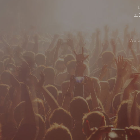
エ
We a