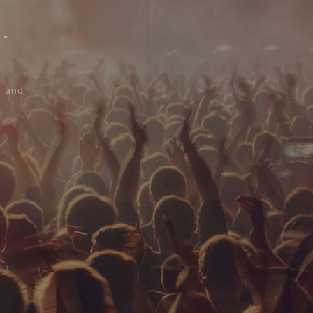
、
す。
d and